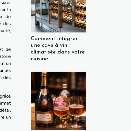
surer
tir la
ix de
é des
urité,
Comment intégrer
une cave à vin
 et de
climatisée dans votre
atoire
cuisine
mum un
ur les
et des
 grâce
ermet
détail
ère un