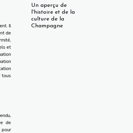
Un aperçu de
l'histoire et de la
culture de la
nt. Il
Champagne
ent de
rmité,
els et
uation
mation
cation
r tous
tendu,
re de
s pour