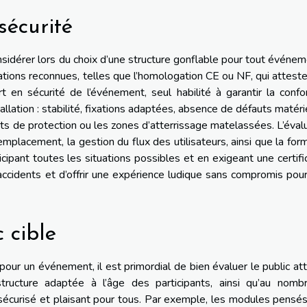
sécurité
sidérer lors du choix d’une structure gonflable pour tout événeme
ications reconnues, telles que l’homologation CE ou NF, qui attest
 en sécurité de l’événement, seul habilité à garantir la confo
llation : stabilité, fixations adaptées, absence de défauts matéri
ets de protection ou les zones d’atterrissage matelassées. L’éval
mplacement, la gestion du flux des utilisateurs, ainsi que la for
cipant toutes les situations possibles et en exigeant une certifi
 accidents et d’offrir une expérience ludique sans compromis pou
 cible
pour un événement, il est primordial de bien évaluer le public at
structure adaptée à l’âge des participants, ainsi qu’au nomb
t sécurisé et plaisant pour tous. Par exemple, les modules pensé