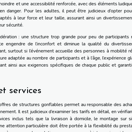
moindre et une accessibilité renforcée, avec des éléments ludiqu
 en danger. Pour les adultes, il peut être judicieux d’opter po
ptés à leur force et leur taille, assurant ainsi un divertissemen
ur sécurité.
dération : une structure trop grande pour peu de participants 
ite engendre de l’inconfort et diminue la qualité du divertiss
ant, surtout si l’événement accueille des personnes à mobilité r
ture adaptée au nombre de participants et à l’âge, l’expérience g
nt ainsi aux exigences spécifiques de chaque public et garant
t services
 offres de structures gonflables permet au responsable des ach
nement. Il est judicieux d’examiner les tarifs en détail, en vérifia
vices inclus tels que la livraison à domicile, le montage sur s
 attention particulière doit être portée à la flexibilité du presta