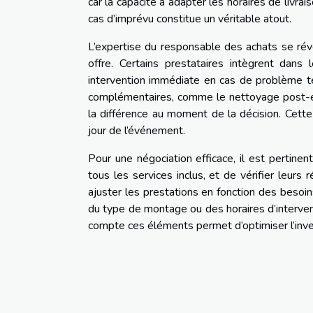
car la capacité à adapter les horaires de livra
cas d’imprévu constitue un véritable atout.
L’expertise du responsable des achats se révè
offre. Certains prestataires intègrent dans l
intervention immédiate en cas de problème te
complémentaires, comme le nettoyage post-évén
la différence au moment de la décision. Cett
jour de l’événement.
Pour une négociation efficace, il est pertinent
tous les services inclus, et de vérifier leur
ajuster les prestations en fonction des besoins
du type de montage ou des horaires d’intervent
compte ces éléments permet d’optimiser l’inves