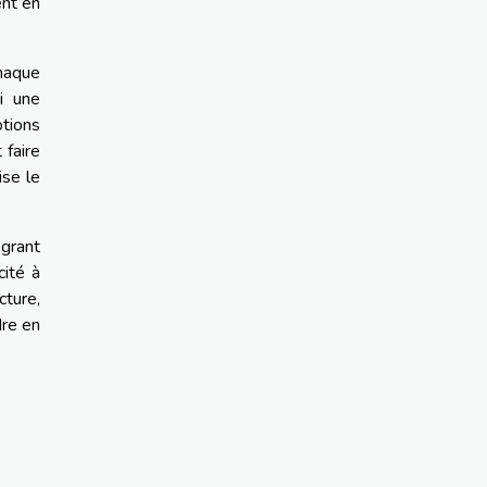
ent en
chaque
si une
ptions
 faire
ise le
égrant
cité à
cture,
dre en