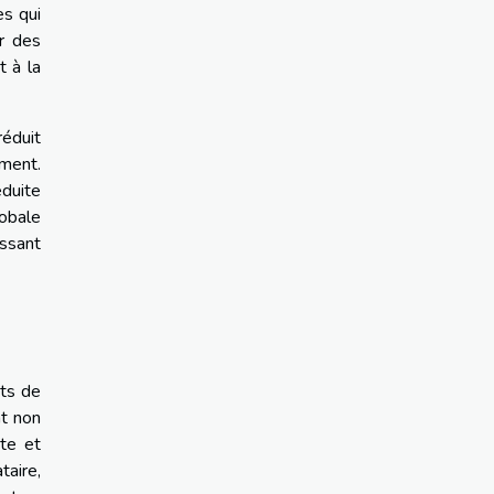
es qui
ur des
t à la
réduit
ement.
éduite
lobale
issant
ats de
nt non
ite et
taire,