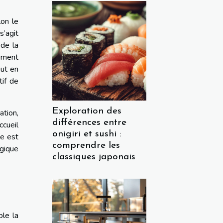
on le
s’agit
 de la
nement
out en
tif de
Exploration des
ation,
différences entre
ccueil
onigiri et sushi :
le est
comprendre les
égique
classiques japonais
ble la