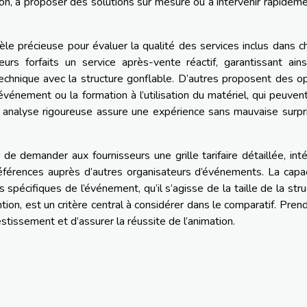
ison, à proposer des solutions sur mesure ou à intervenir rapidem
le précieuse pour évaluer la qualité des services inclus dans 
eurs forfaits un service après-vente réactif, garantissant ain
chnique avec la structure gonflable. D’autres proposent des o
ement ou la formation à l’utilisation du matériel, qui peuvent
e analyse rigoureuse assure une expérience sans mauvaise surpr
 de demander aux fournisseurs une grille tarifaire détaillée, int
s références auprès d’autres organisateurs d’événements. La capa
 spécifiques de l’événement, qu’il s’agisse de la taille de la stru
ion, est un critère central à considérer dans le comparatif. Pren
tissement et d’assurer la réussite de l’animation.