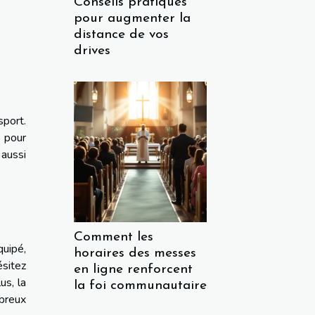
Conseils pratiques
pour augmenter la
distance de vos
drives
sport.
e pour
 aussi
Comment les
quipé,
horaires des messes
ésitez
en ligne renforcent
us, la
la foi communautaire
mbreux