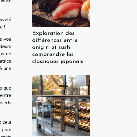
aussi
nivelé
e !
Exploration des
de vos
différences entre
deurs
onigiri et sushi :
ous ne
comprendre les
atrice
classiques japonais
 à une
de que
 entre
 pieds
t cela
s pour