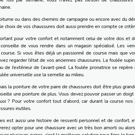
ne fois par semaine, vous n’avez pas besoin de chaussures 
maine.
 le bitume ou dans des chemins de campagne ou encore avec du dé
le choix de vos chaussures doit aussi prendre en compte ce critèr
important pour votre confort et notamment celui de votre dos et 
 conseille de vous rendre dans un magasin spécialisé. Les ven
e course. Si vous êtes déjà un passionné de course mais que v
vez regarder l’état de vos anciennes chaussures. La foulée supin
u de l’extérieur de l’avant-pied. La foulée pronatrice se repère
foulée universelle use la semelle au milieu.
mais la pointure de votre paire de chaussures doit être plus gran
nseille une pointure de plus. Vous devez pouvoir passer un doigt
quoi ? Pour votre confort tout d’abord, car durant la course nos
ssures inutiles.
es est aussi une histoire de ressenti personnel et de confort, e
rerez opter pour une chaussure avec un très bon amorti ou alor