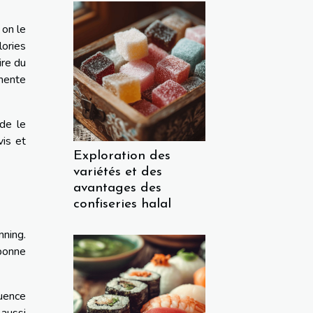
 on le
lories
ire du
gmente
de le
vis et
Exploration des
variétés et des
avantages des
confiseries halal
nning.
 bonne
quence