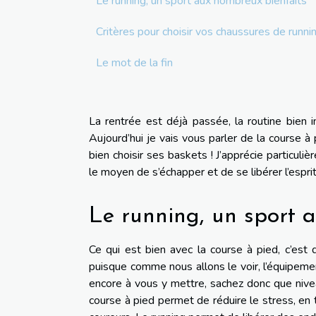
Le running, un sport aux nombreux bienfaits
Critères pour choisir vos chaussures de runni
Le mot de la fin
La rentrée est déjà passée, la routine bien 
Aujourd’hui je vais vous parler de la course 
bien choisir ses baskets ! J’apprécie particuli
le moyen de s’échapper et de se libérer l’esprit.
Le running, un sport 
Ce qui est bien avec la course à pied, c’est 
puisque comme nous allons le voir, l’équipeme
encore à vous y mettre, sachez donc que nivea
course à pied permet de réduire le stress, en 