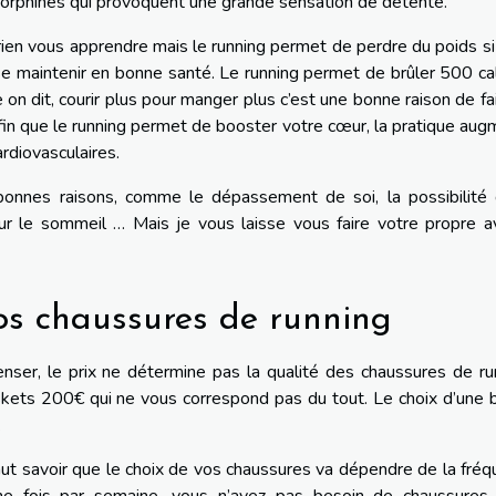
dorphines qui provoquent une grande sensation de détente.
 rien vous apprendre mais le running permet de perdre du poids si
 se maintenir en bonne santé. Le running permet de brûler 500 ca
n dit, courir plus pour manger plus c’est une bonne raison de fa
 enfin que le running permet de booster votre cœur, la pratique au
ardiovasculaires.
bonnes raisons, comme le dépassement de soi, la possibilité 
ur le sommeil … Mais je vous laisse vous faire votre propre a
vos chaussures de running
nser, le prix ne détermine pas la qualité des chaussures de ru
skets 200€ qui ne vous correspond pas du tout. Le choix d’une
.
 faut savoir que le choix de vos chaussures va dépendre de la fré